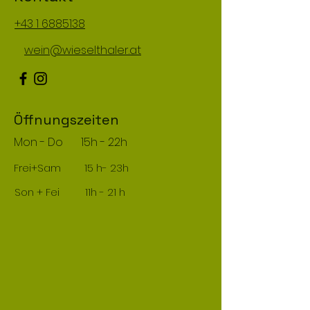
+43 1 6885138
wein@wieselthaler.at
Öffnungszeiten
Mon - Do
15h - 22h
Frei+Sam
15 h- 23h
Son + Fei
11h - 21 h