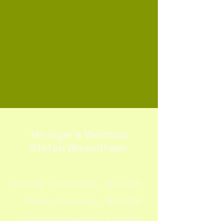
Heuriger & Weinbau
Stefan Wieselthaler
Montag - Donnerstag
15 bis 22h
Freitag + Samstag
15 bis 23h
Sonntag + Feiertag
11 bis 21h