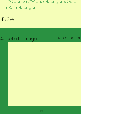
r
#Oberlaa
#WienerHeuriger
#Oste
rnBeimHeurigen
Alle ansehen
Aktuelle Beiträge