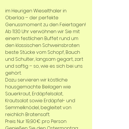
im Heurigen Wieselthaler in 
Oberlaa – der perfekte 
Genussmoment zu den Feiertagen!
Ab 11:30 Uhr verwöhnen wir Sie mit 
einem festlichen Buffet rund um 
den klassischen Schweinsbraten: 
beste Stücke vom Schopf, Bauch 
und Schulter, langsam gegart, zart 
und saftig – so, wie es sich bei uns 
gehört.
Dazu servieren wir köstliche 
hausgemachte Beilagen wie
Sauerkraut, Erdäpfelsalat, 
Krautsalat sowie Erdäpfel- und 
Semmelknödel, begleitet von 
reichlich Bratensaft.
Preis: Nur 19,90 € pro Person
Genießen Sie den Ostermontag: