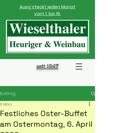
Ausg´steckt jeden Monat
vom 1. bis 16.
seit 1947
Beitrag
11. März
Festliches Oster-Buffet
am Ostermontag, 6. April