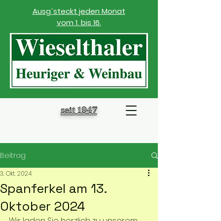
Ausg´steckt jeden Monat
vom 1. bis 16.
seit 1947
Beitrag
3. Okt. 2024
Spanferkel am 13.
Oktober 2024
Wir laden Sie herzlich zu unserem 